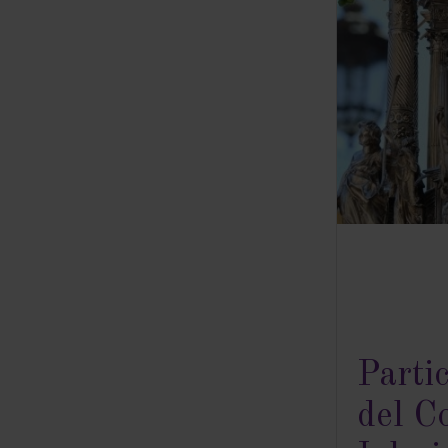
Parti
del C