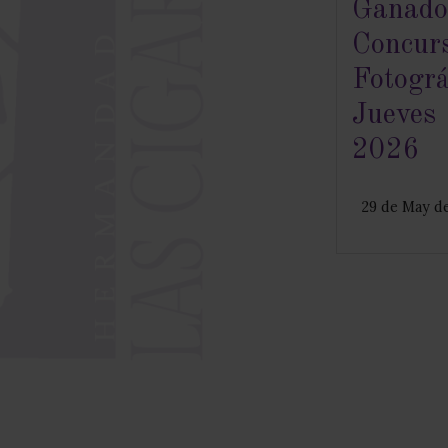
Ganad
Concur
Fotogr
Jueve
2026
29 de May d