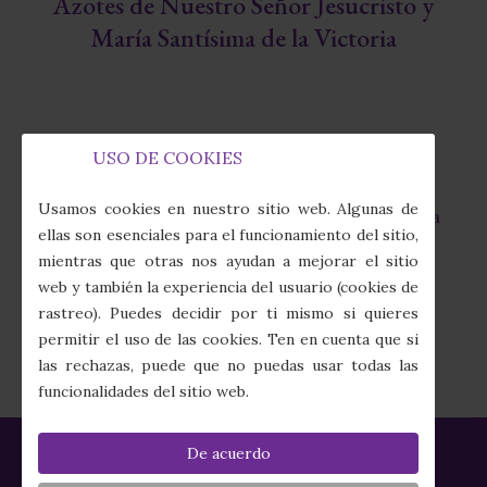
Azotes de Nuestro Señor Jesucristo y
María Santísima de la Victoria
USO DE COOKIES
Capilla de la Fábrica de Tabacos
fas
Usamos cookies en nuestro sitio web. Algunas de
Calle Juan Sebastián Elcano, 7 · 41011 Sevilla
fa-
ellas son esenciales para el funcionamiento del sitio,
map-
mientras que otras nos ayudan a mejorar el sitio
marker-
(+34) 954 274 910
web y también la experiencia del usuario (cookies de
alt
fas
rastreo). Puedes decidir por ti mismo si quieres
fa-
secretaria@columnayazotes.es
permitir el uso de las cookies. Ten en cuenta que si
phone-
far
las rechazas, puede que no puedas usar todas las
alt
fa-
funcionalidades del sitio web.
envelope
De acuerdo
Política de Privacidad
|
Política de Cookies
|
Aviso Legal
|
Créditos