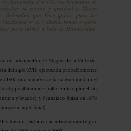
 es Jesucristo. Por ello los hermanos de
ifestar su cariño y gratitud a María
de Salvación que Dios quiere para los
 Santísima de la Victoria, vemos a quién
o Hijo para salvar a toda la Humanidad”
a en advocación de Virgen de la Victoria.
 data del siglo XVII, ejecutada probablemente
 en 1803 (inclinación de la cabeza mediante
ristal y posiblemente policromía a pincel sin
cintura y brazos), y Francisco Buiza en 1978
limpieza superficial).
16 y fueron restauradas integralmente por
mbre de 2006 y febrero 2007.