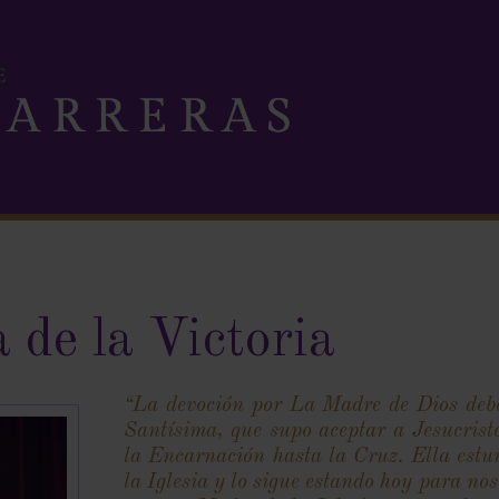
 de la Victoria
“La devoción por La Madre de Dios debe
Santísima, que supo aceptar a Jesucris
la Encarnación hasta la Cruz. Ella estu
la Iglesia y lo sigue estando hoy para no