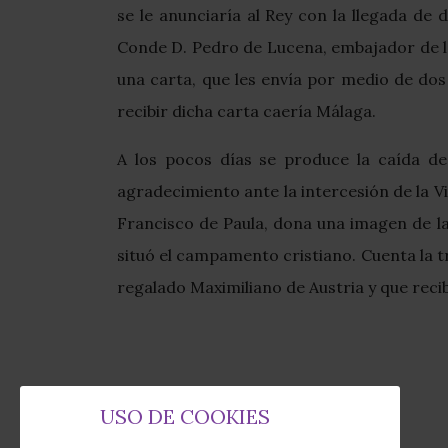
se le anunciaría al Rey con la llegada d
Conde D. Pedro de Lucena, embajador de los
una carta, que les envía por medio de dos 
recibir dicha carta caería Málaga.
A los pocos días se produce la caída de
agradecimiento ante la intercesión de la V
Francisco de Paula, dona una imagen de la
situó el campamento cristiano. Cuenta la tr
regalado Maximiliano de Austria y que reci
USO DE COOKIES