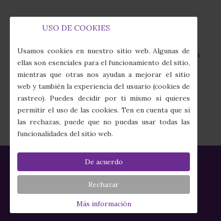
USO DE COOKIES
Capilla de la Fábrica de Tabacos
fas
Usamos cookies en nuestro sitio web. Algunas de
Calle Juan Sebastián Elcano, 7 · 41011 Sevilla
fa-
ellas son esenciales para el funcionamiento del sitio,
map-
mientras que otras nos ayudan a mejorar el sitio
marker-
(+34) 954 274 910
web y también la experiencia del usuario (cookies de
alt
fas
rastreo). Puedes decidir por ti mismo si quieres
fa-
secretaria@columnayazotes.es
permitir el uso de las cookies. Ten en cuenta que si
phone-
far
las rechazas, puede que no puedas usar todas las
alt
fa-
funcionalidades del sitio web.
envelope
De acuerdo
Política de Privacidad
|
Política de Cookies
|
Aviso Legal
|
Créditos
Rechazar
HERMANDAD DE LAS CIGARRERAS
Más información