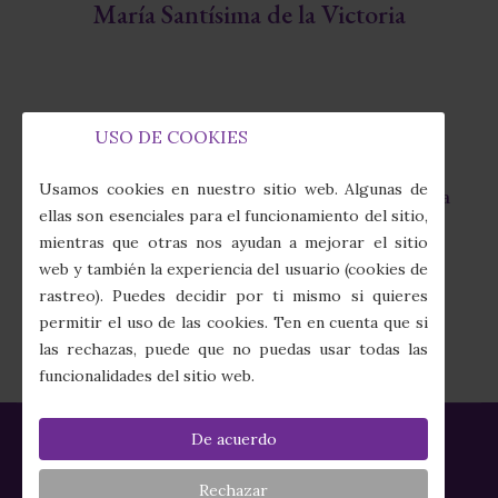
María Santísima de la Victoria
USO DE COOKIES
Capilla de la Fábrica de Tabacos
fas
Usamos cookies en nuestro sitio web. Algunas de
Calle Juan Sebastián Elcano, 7 · 41011 Sevilla
fa-
ellas son esenciales para el funcionamiento del sitio,
map-
mientras que otras nos ayudan a mejorar el sitio
marker-
(+34) 954 274 910
web y también la experiencia del usuario (cookies de
alt
fas
rastreo). Puedes decidir por ti mismo si quieres
fa-
secretaria@columnayazotes.es
permitir el uso de las cookies. Ten en cuenta que si
phone-
far
las rechazas, puede que no puedas usar todas las
alt
fa-
funcionalidades del sitio web.
envelope
De acuerdo
Política de Privacidad
|
Política de Cookies
|
Aviso Legal
|
Créditos
Rechazar