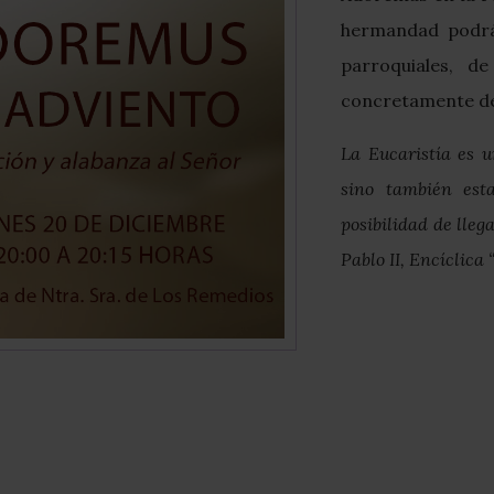
hermandad podrá 
parroquiales, d
concretamente de 
La Eucaristía es u
sino también est
posibilidad de lle
Pablo II, Encíclica