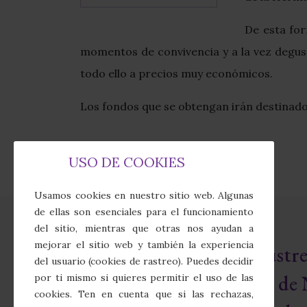
De esta for
momentos de convivencia y a la vez degust
todo ello a precios muy económicos.
Los fondos que se obtengan irán destinados
USO DE COOKIES
Usamos cookies en nuestro sitio web. Algunas
de ellas son esenciales para el funcionamiento
del sitio, mientras que otras nos ayudan a
mejorar el sitio web y también la experiencia
Real e Ilust
del usuario (cookies de rastreo). Puedes decidir
Cofradía de 
por ti mismo si quieres permitir el uso de las
cookies. Ten en cuenta que si las rechazas,