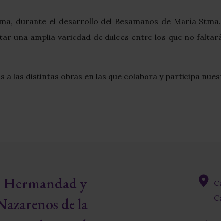
ma, durante el desarrollo del Besamanos de María Stma. 
ar una amplia variedad de dulces entre los que no faltar
 a las distintas obras en las que colabora y participa nue
re Hermandad y
C
fas
Ca
Nazarenos de la
fa-
map-