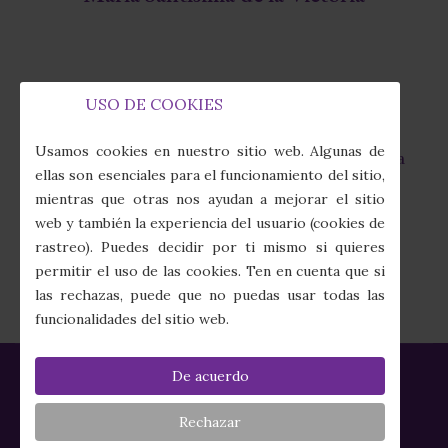
USO DE COOKIES
Capilla de la Fábrica de Tabacos
fas
Usamos cookies en nuestro sitio web. Algunas de
Calle Juan Sebastián Elcano, 7 · 41011 Sevilla
fa-
ellas son esenciales para el funcionamiento del sitio,
map-
mientras que otras nos ayudan a mejorar el sitio
marker-
(+34) 954 274 910
web y también la experiencia del usuario (cookies de
alt
fas
rastreo). Puedes decidir por ti mismo si quieres
fa-
secretaria@columnayazotes.es
permitir el uso de las cookies. Ten en cuenta que si
phone-
far
las rechazas, puede que no puedas usar todas las
alt
fa-
funcionalidades del sitio web.
envelope
De acuerdo
Política de Privacidad
|
Política de Cookies
|
Aviso Legal
|
Créditos
Rechazar
HERMANDAD DE LAS CIGARRERAS