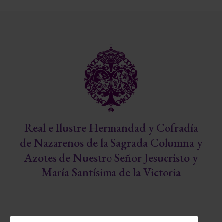
Real e Ilustre Hermandad y Cofradía
de Nazarenos de la Sagrada Columna y
Azotes de Nuestro Señor Jesucristo y
María Santísima de la Victoria