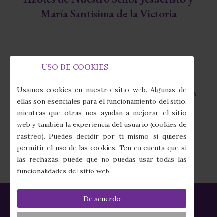
María Santísima de la Victoria
USO DE COOKIES
Capilla de la Fábrica de Tabacos
fas
Usamos cookies en nuestro sitio web. Algunas de
Calle Juan Sebastián Elcano, 7 · 41011 Sevilla
fa-
ellas son esenciales para el funcionamiento del sitio,
map-
mientras que otras nos ayudan a mejorar el sitio
marker-
(+34) 954 274 910
web y también la experiencia del usuario (cookies de
alt
fas
rastreo). Puedes decidir por ti mismo si quieres
fa-
secretaria@columnayazotes.es
permitir el uso de las cookies. Ten en cuenta que si
phone-
far
las rechazas, puede que no puedas usar todas las
alt
fa-
funcionalidades del sitio web.
envelope
De acuerdo
Política de Privacidad
|
Política de Cookies
|
Aviso Legal
|
Créditos