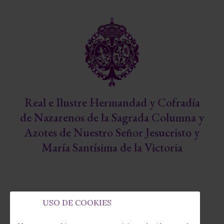
Real e Ilustre Hermandad y Cofradía
de Nazarenos de la Sagrada Columna y
Azotes de Nuestro Señor Jesucristo y
María Santísima de la Victoria
USO DE COOKIES
Capilla de la Fábrica de Tabacos