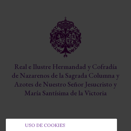
Real e Ilustre Hermandad y Cofradía
de Nazarenos de la Sagrada Columna y
Azotes de Nuestro Señor Jesucristo y
María Santísima de la Victoria
USO DE COOKIES