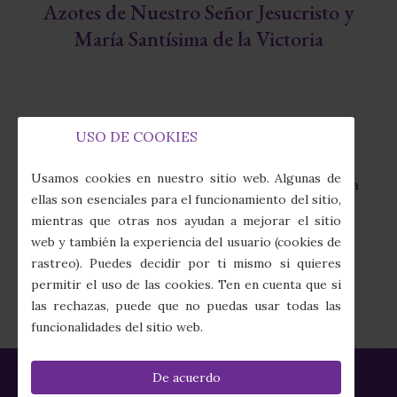
Azotes de Nuestro Señor Jesucristo y
María Santísima de la Victoria
USO DE COOKIES
Capilla de la Fábrica de Tabacos
fas
Usamos cookies en nuestro sitio web. Algunas de
Calle Juan Sebastián Elcano, 7 · 41011 Sevilla
fa-
ellas son esenciales para el funcionamiento del sitio,
map-
mientras que otras nos ayudan a mejorar el sitio
marker-
(+34) 954 274 910
web y también la experiencia del usuario (cookies de
alt
fas
rastreo). Puedes decidir por ti mismo si quieres
fa-
secretaria@columnayazotes.es
permitir el uso de las cookies. Ten en cuenta que si
phone-
far
las rechazas, puede que no puedas usar todas las
alt
fa-
funcionalidades del sitio web.
envelope
De acuerdo
Política de Privacidad
|
Política de Cookies
|
Aviso Legal
|
Créditos