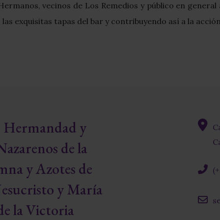
Hermanos, vecinos de Los Remedios y público en general 
as exquisitas tapas del bar y contribuyendo así a la acció
re Hermandad y
C
fas
Ca
Nazarenos de la
fa-
map-
mna y Azotes de
(
marke
alt
fas
esucristo y María
fa-
s
phone
e la Victoria
far
alt