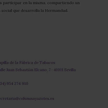
a participar en la misma, compartiendo un
n social que desarrolla la Hermandad.
apilla de la Fábrica de Tabacos
lle Juan Sebastián Elcano, 7 · 41011 Sevilla
+34) 954 274 910
r-
ecretaria@columnayazotes.es
-