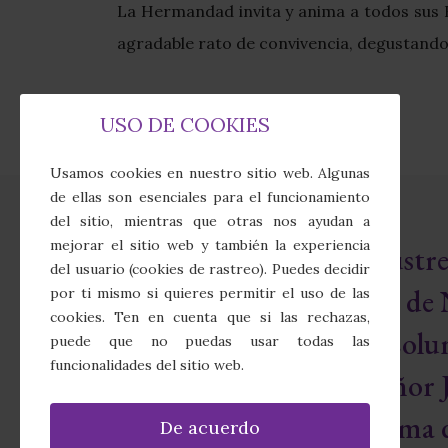
La Hermandad invita y anima a todos sus 
agradable rato de convivencia, degustando l
USO DE COOKIES
Usamos cookies en nuestro sitio web. Algunas
de ellas son esenciales para el funcionamiento
del sitio, mientras que otras nos ayudan a
mejorar el sitio web y también la experiencia
Real e Ilust
del usuario (cookies de rastreo). Puedes decidir
Cofradía de 
por ti mismo si quieres permitir el uso de las
cookies. Ten en cuenta que si las rechazas,
Sagrada Colu
puede que no puedas usar todas las
funcionalidades del sitio web.
Nuestro Señor J
Santísima d
De acuerdo