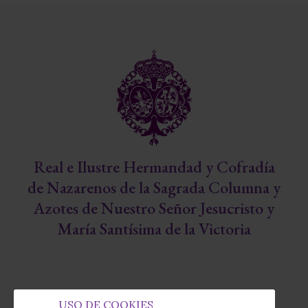
Real e Ilustre Hermandad y Cofradía
de Nazarenos de la Sagrada Columna y
Azotes de Nuestro Señor Jesucristo y
María Santísima de la Victoria
USO DE COOKIES