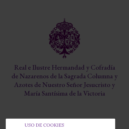
Real e Ilustre Hermandad y Cofradía
de Nazarenos de la Sagrada Columna y
Azotes de Nuestro Señor Jesucristo y
María Santísima de la Victoria
USO DE COOKIES