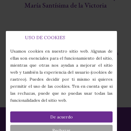
María Santísima de la Victoria
USO DE COOKIES
Capilla de la Fábrica de Tabacos
fas
Usamos cookies en nuestro sitio web. Algunas de
Calle Juan Sebastián Elcano, 7 · 41011 Sevilla
fa-
ellas son esenciales para el funcionamiento del sitio,
map-
mientras que otras nos ayudan a mejorar el sitio
marker-
(+34) 954 274 910
web y también la experiencia del usuario (cookies de
alt
fas
rastreo). Puedes decidir por ti mismo si quieres
fa-
secretaria@columnayazotes.es
permitir el uso de las cookies. Ten en cuenta que si
phone-
far
las rechazas, puede que no puedas usar todas las
alt
fa-
funcionalidades del sitio web.
envelope
De acuerdo
Política de Privacidad
|
Política de Cookies
|
Aviso Legal
|
Créditos
Rechazar