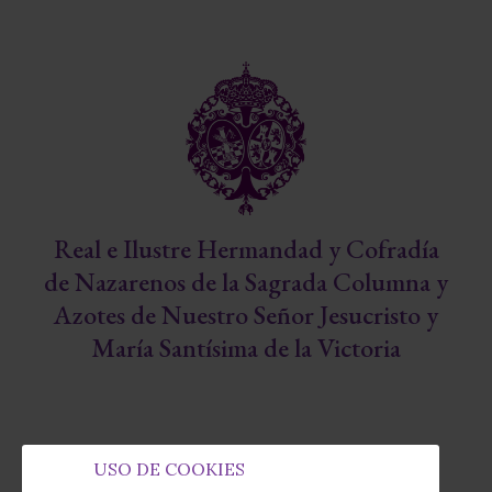
Real e Ilustre Hermandad y Cofradía
de Nazarenos de la Sagrada Columna y
Azotes de Nuestro Señor Jesucristo y
María Santísima de la Victoria
USO DE COOKIES