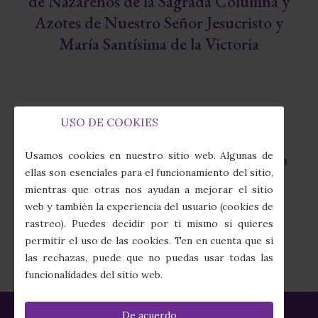
de Nazarenos de la Sagrada Columna y
Azotes de Nuestro Señor Jesucristo y
María Santísima de la Victoria
USO DE COOKIES
Capilla de la Fábrica de Tabacos
fas
Usamos cookies en nuestro sitio web. Algunas de
Calle Juan Sebastián Elcano, 7 · 41011 Sevilla
fa-
ellas son esenciales para el funcionamiento del sitio,
map-
mientras que otras nos ayudan a mejorar el sitio
marker-
(+34) 954 274 910
web y también la experiencia del usuario (cookies de
alt
fas
rastreo). Puedes decidir por ti mismo si quieres
fa-
secretaria@columnayazotes.es
permitir el uso de las cookies. Ten en cuenta que si
phone-
far
las rechazas, puede que no puedas usar todas las
alt
fa-
funcionalidades del sitio web.
envelope
De acuerdo