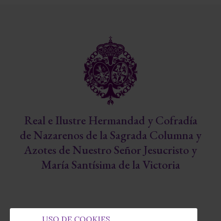
Real e Ilustre Hermandad y Cofradía
de Nazarenos de la Sagrada Columna y
Azotes de Nuestro Señor Jesucristo y
María Santísima de la Victoria
USO DE COOKIES