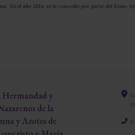
. En el año 2014, se le concedió por parte del Exmo. Ayu
re Hermandad y
C
fas
Ca
Nazarenos de la
fa-
map-
mna y Azotes de
(
marke
alt
fas
esucristo y María
fa-