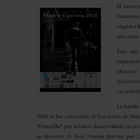
El vierne
Galardón 
engloba h
así como 
Este año
imprescin
Maestro T
trayector
en inolvi
La banda 
1988, le fue concedido el Nazareno de Plat
"Demofilo" por la labor desarrollada en pr
su director, D. José Tristán Martín, por 