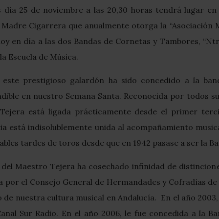
s día 25 de noviembre a las 20,30 horas tendrá lugar en
Madre Cigarrera que anualmente otorga la “Asociación Mu
oy en día a las dos Bandas de Cornetas y Tambores, “Ntra.
la Escuela de Música.
 este prestigioso galardón ha sido concedido a la ba
dible en nuestro Semana Santa. Reconocida por todos su e
ejera está ligada prácticamente desde el primer tercio 
ia está indisolublemente unida al acompañamiento music
dables tardes de toros desde que en 1942 pasase a ser la Ban
del Maestro Tejera ha cosechado infinidad de distinciones 
a por el Consejo General de Hermandades y Cofradías de S
o de nuestra cultura musical en Andalucía. En el año 2003,
Canal Sur Radio. En el año 2006, le fue concedida a la 