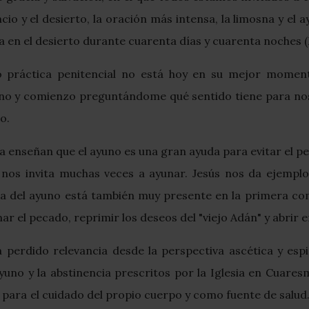
encio y el desierto, la oración más intensa, la limosna y e
a en el desierto durante cuarenta días y cuarenta noches (
ráctica penitencial no está hoy en su mejor momento
ayuno y comienzo preguntándome qué sentido tiene para nos
o.
ana enseñan que el ayuno es una gran ayuda para evitar el 
os nos invita muchas veces a ayunar. Jesús nos da ejempl
ca del ayuno está también muy presente en la primera com
nar el pecado, reprimir los deseos del "viejo Adán" y abrir
a perdido relevancia desde la perspectiva ascética y esp
ayuno y la abstinencia prescritos por la Iglesia en Cuar
ra el cuidado del propio cuerpo y como fuente de salud. S