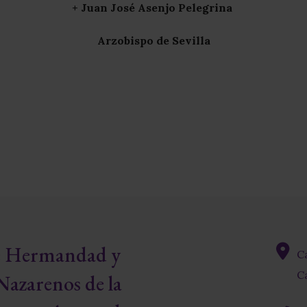
+ Juan José Asenjo Pelegrina
Arzobispo de Sevilla
re Hermandad y
C
fas
Ca
Nazarenos de la
fa-
map-