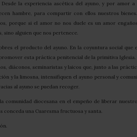
s. Desde la experiencia ascética del ayuno, y por amor 
en hambre, para compartir con ellos nuestros bienes.
ios, porque si el amor no nos duele es un amor engaño
, sino alguien que nos pertenece.
pobres el producto del ayuno. En la coyuntura social qu
romover esta práctica penitencial de la primitiva Iglesia. 
os, diáconos, seminaristas y laicos que, junto a las práctic
ción y la limosna, intensifiquen el ayuno personal y comun
racias al ayuno se puedan recoger.
la comunidad diocesana en el empeño de liberar nuestro
nos conceda una Cuaresma fructuosa y santa.
ión.