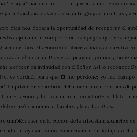
una "terapia" para curar todo lo que nos impide conforma
no para Aquél que nos amó y se entregó por nosotros y a v
ro días nos depara la oportunidad de recuperar el autén
nuestro egoísmo, a romper con los apegos que nos separ
gracia de Dios. El ayuno contribuye a afianzar nuestra co
l corazón al amor de Dios y del prójimo, primer y sumo 
más a crecer en intimidad con el Señor. Así lo reconoce S
sufro, es verdad, para que Él me perdone; yo me castigo
ra". La privación voluntaria del alimento material nos dis
. Con el ayuno y la oración más constante y dilatada e
el corazón humano, el hambre y la sed de Dios.
te también caer en la cuenta de la tristísima situación 
rzados a ayunar como consecuencia de la injusta distri