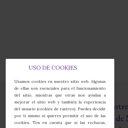
USO DE COOKIES
Usamos cookies en nuestro sitio web. Algunas
de ellas son esenciales para el funcionamiento
del sitio, mientras que otras nos ayudan a
mejorar el sitio web y también la experiencia
Real e Ilust
del usuario (cookies de rastreo). Puedes decidir
Cofradía de 
por ti mismo si quieres permitir el uso de las
cookies. Ten en cuenta que si las rechazas,