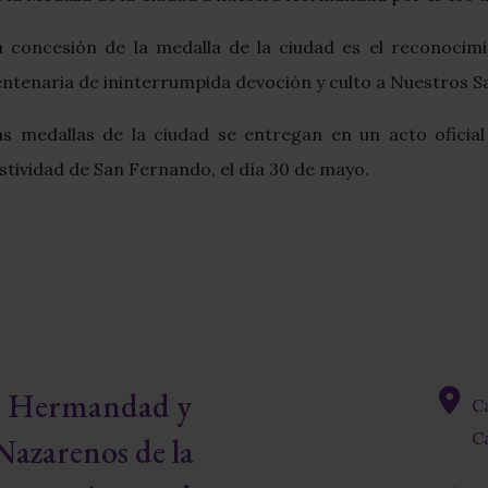
a concesión de la medalla de la ciudad es el reconocimi
ntenaria de ininterrumpida devoción y culto a Nuestros Sa
as medallas de la ciudad se entregan en un acto oficial 
stividad de San Fernando, el día 30 de mayo.
re Hermandad y
C
fas
Ca
Nazarenos de la
fa-
map-