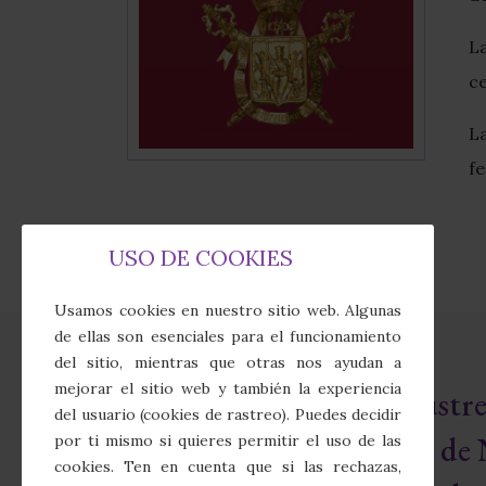
L
ce
L
fe
USO DE COOKIES
Usamos cookies en nuestro sitio web. Algunas
de ellas son esenciales para el funcionamiento
del sitio, mientras que otras nos ayudan a
mejorar el sitio web y también la experiencia
Real e Ilust
del usuario (cookies de rastreo). Puedes decidir
Cofradía de 
por ti mismo si quieres permitir el uso de las
cookies. Ten en cuenta que si las rechazas,