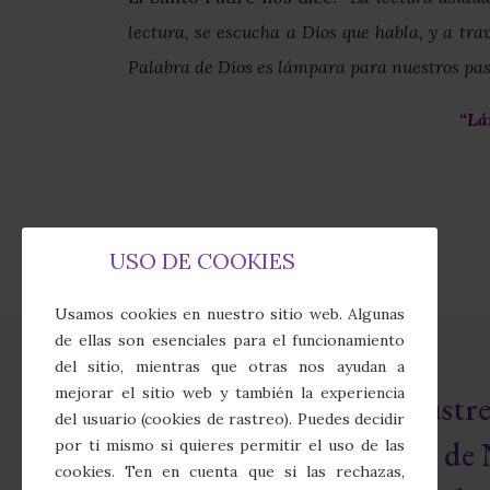
lectura, se escucha a Dios que habla, y a tr
Palabra de Dios es lámpara para nuestros pas
“Lá
USO DE COOKIES
Usamos cookies en nuestro sitio web. Algunas
de ellas son esenciales para el funcionamiento
del sitio, mientras que otras nos ayudan a
mejorar el sitio web y también la experiencia
Real e Ilust
del usuario (cookies de rastreo). Puedes decidir
Cofradía de 
por ti mismo si quieres permitir el uso de las
cookies. Ten en cuenta que si las rechazas,