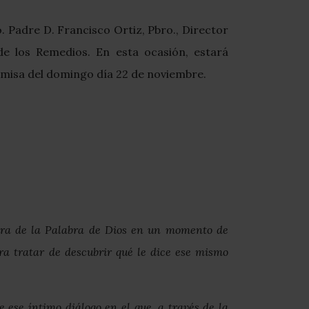
o. Padre D. Francisco Ortiz, Pbro., Director
de los Remedios. En esta ocasión, estará
a misa del domingo día 22 de noviembre.
tura de la Palabra de Dios en un momento de
ra tratar de descubrir qué le dice ese mismo
ese íntimo diálogo en el que, a través de la