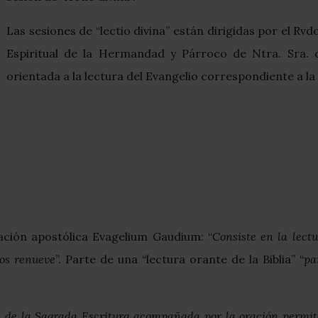
Las sesiones de “lectio divina” están dirigidas por el Rvd
Espiritual de la Hermandad y Párroco de Ntra. Sra. 
orientada a la lectura del Evangelio correspondiente a l
tación apostólica Evagelium Gaudium: “
Consiste en la lec
nos renueve
”. Parte de una “lectura orante de la Biblia” “
pa
a de la Sagrada Escritura acompañada por la oración permite 