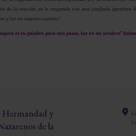
avés de la oración, se le responde con una confiada apertura
os y luz en nuestro camino
”.
mpara es tu palabra para mis pasos, luz en mi sendero” Salmo
re Hermandad y
C
fas
Ca
Nazarenos de la
fa-
map-