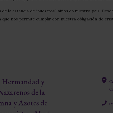
de la estancia de “nuestros” niños en nuestro país. Desde
ra que nos permite cumplir con nuestra obligación de cri
re Hermandad y
C
fas
Ca
Nazarenos de la
fa-
map-
mna y Azotes de
(
marke
alt
fas