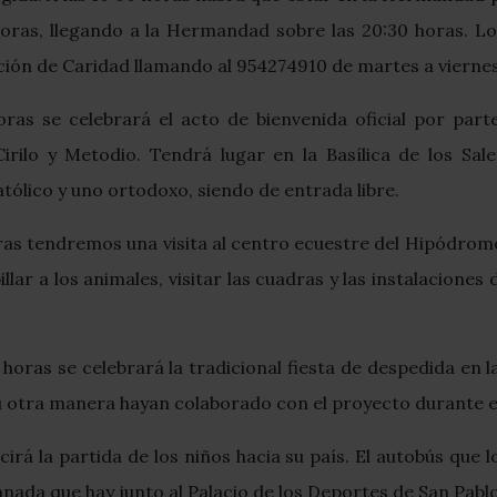
00 horas, llegando a la Hermandad sobre las 20:30 horas.
ación de Caridad llamando al 954274910 de martes a viernes
 horas se celebrará el acto de bienvenida oficial por p
ilo y Metodio. Tendrá lugar en la Basílica de los Sale
ólico y uno ortodoxo, siendo de entrada libre.
 horas tendremos una visita al centro ecuestre del Hipódr
illar a los animales, visitar las cuadras y las instalacione
0 horas se celebrará la tradicional fiesta de despedida en
 u otra manera hayan colaborado con el proyecto durante e
irá la partida de los niños hacia su país. El autobús que 
lanada que hay junto al Palacio de los Deportes de San Pablo