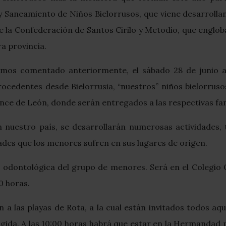
y Saneamiento de Niños Bielorrusos, que viene desarrol
e la Confederación de Santos Cirilo y Metodio, que englo
a provincia.
os comentado anteriormente, el sábado 28 de junio a 
procedentes desde Bielorrusia, “nuestros” niños bielorruso
nce de León, donde serán entregados a las respectivas fam
 nuestro país, se desarrollarán numerosas actividades, 
ltades que los menores sufren en sus lugares de origen.
ón odontológica del grupo de menores. Será en el Colegio Of
30 horas.
n a las playas de Rota, a la cual están invitados todos aq
ogida. A las 10:00 horas habrá que estar en la Hermandad 