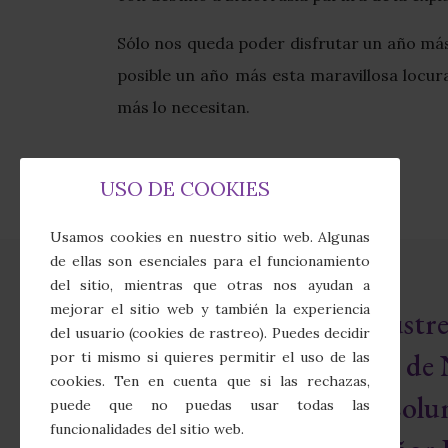
Sólo nos queda poder disfrutar un año más 
posible un año más esta maravillosa locu
más lo necesitan.
USO DE COOKIES
Usamos cookies en nuestro sitio web. Algunas
de ellas son esenciales para el funcionamiento
del sitio, mientras que otras nos ayudan a
mejorar el sitio web y también la experiencia
Real e Ilust
del usuario (cookies de rastreo). Puedes decidir
Cofradía de 
por ti mismo si quieres permitir el uso de las
cookies. Ten en cuenta que si las rechazas,
Sagrada Colu
puede que no puedas usar todas las
funcionalidades del sitio web.