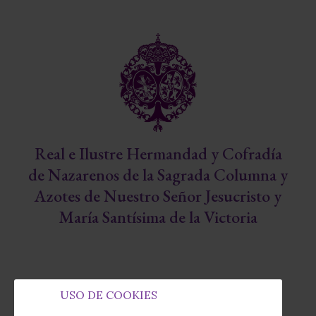
Real e Ilustre Hermandad y Cofradía
de Nazarenos de la Sagrada Columna y
Azotes de Nuestro Señor Jesucristo y
María Santísima de la Victoria
USO DE COOKIES
Capilla de la Fábrica de Tabacos