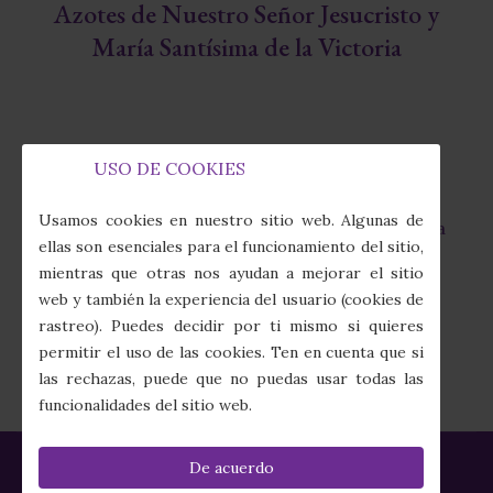
Azotes de Nuestro Señor Jesucristo y
María Santísima de la Victoria
USO DE COOKIES
Capilla de la Fábrica de Tabacos
fas
Usamos cookies en nuestro sitio web. Algunas de
Calle Juan Sebastián Elcano, 7 · 41011 Sevilla
fa-
ellas son esenciales para el funcionamiento del sitio,
map-
mientras que otras nos ayudan a mejorar el sitio
marker-
(+34) 954 274 910
web y también la experiencia del usuario (cookies de
alt
fas
rastreo). Puedes decidir por ti mismo si quieres
fa-
secretaria@columnayazotes.es
permitir el uso de las cookies. Ten en cuenta que si
phone-
far
las rechazas, puede que no puedas usar todas las
alt
fa-
funcionalidades del sitio web.
envelope
De acuerdo
Política de Privacidad
|
Política de Cookies
|
Aviso Legal
|
Créditos