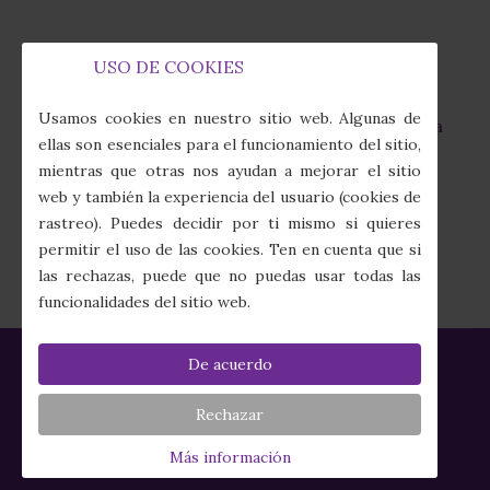
USO DE COOKIES
Capilla de la Fábrica de Tabacos
fas
Usamos cookies en nuestro sitio web. Algunas de
Calle Juan Sebastián Elcano, 7 · 41011 Sevilla
fa-
ellas son esenciales para el funcionamiento del sitio,
map-
mientras que otras nos ayudan a mejorar el sitio
marker-
(+34) 954 274 910
web y también la experiencia del usuario (cookies de
alt
fas
rastreo). Puedes decidir por ti mismo si quieres
fa-
secretaria@columnayazotes.es
permitir el uso de las cookies. Ten en cuenta que si
phone-
far
las rechazas, puede que no puedas usar todas las
alt
fa-
funcionalidades del sitio web.
envelope
De acuerdo
Política de Privacidad
|
Política de Cookies
|
Aviso Legal
|
Créditos
Rechazar
HERMANDAD DE LAS CIGARRERAS
Más información