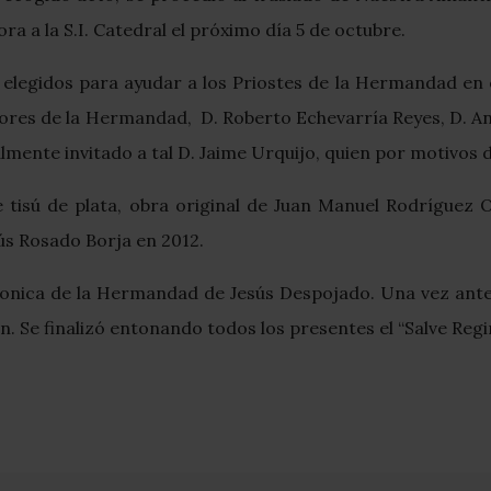
ra a la S.I. Catedral el próximo día 5 de octubre.
s elegidos para ayudar a los Priostes de la Hermandad en 
es de la Hermandad, D. Roberto Echevarría Reyes, D. Ant
lmente invitado a tal D. Jaime Urquijo, quien por motivos d
de tisú de plata, obra original de Juan Manuel Rodríguez 
ús Rosado Borja en 2012.
ífonica de la Hermandad de Jesús Despojado. Una vez ante
n. Se finalizó entonando todos los presentes el “Salve Regi