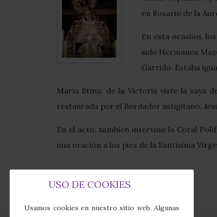
en Rosario de la Auro
En esta ocasión, lo
sido Hermanos Mayor
Garrido. Estaba igua
María Stma. de la Victoria viste la saya 
restaurada por el Bordador astigitano, Jes
En el acto, también intervino la Coral Pol
una oración a los pies de la Santísima Virge
USO DE COOKIES
Usamos cookies en nuestro sitio web. Algunas