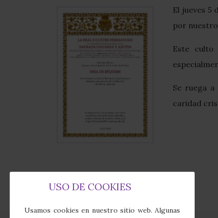
El jueves 5
por nuestro
Este culto
especialmen
Se ruega a 
caridad cris
USO DE COOKIES
Usamos cookies en nuestro sitio web. Algunas