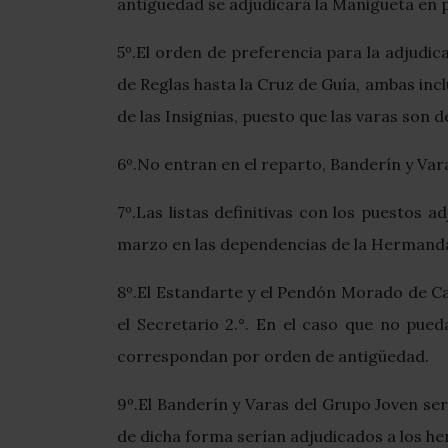
antigüedad se adjudicará la Manigueta en pr
5º.El orden de preferencia para la adjudic
de Reglas hasta la Cruz de Guía, ambas incl
de las Insignias, puesto que las varas son 
6º.No entran en el reparto, Banderín y Var
7º.Las listas definitivas con los puestos
marzo en las dependencias de la Hermand
8º.El Estandarte y el Pendón Morado de Cas
el Secretario 2.°. En el caso que no pue
correspondan por orden de antigüedad.
9º.El Banderín y Varas del Grupo Joven se
de dicha forma serían adjudicados a los 