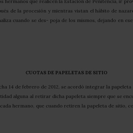
os hermanos que realicen la Estación de Penitencia, ir p
spués de la procesión y mientras vistan el hábito de naza
inaliza cuando se des- poja de los mismos, dejando en es
CUOTAS DE PAPELETAS DE SITIO
cha 14 de febrero de 2012, se acordó integrar la papeleta d
dad alguna al retirar dicha papeleta siempre que se encu
 cada hermano, que cuando retiren la papeleta de sitio, 