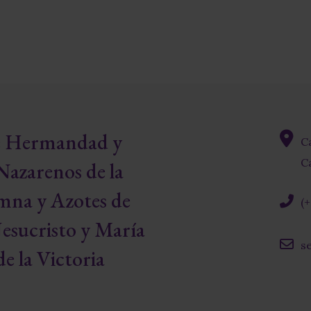
re Hermandad y
C
fas
Ca
Nazarenos de la
fa-
map-
mna y Azotes de
(
marke
alt
fas
esucristo y María
fa-
s
phone
e la Victoria
far
alt
fa-
envelo