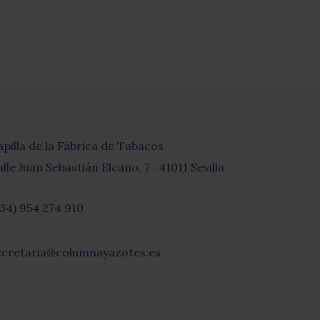
apilla de la Fábrica de Tabacos
lle Juan Sebastián Elcano, 7 · 41011 Sevilla
+34) 954 274 910
r-
ecretaria@columnayazotes.es
-
pe