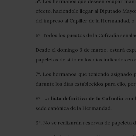
5º. Los hermanos que deseen ocupar manigu
efecto, haciéndolo llegar al Diputado Mayor
del impreso al Capiller de la Hermandad, o 
6º. Todos los puestos de la Cofradía señal
Desde el domingo 3 de marzo, estará expue
papeletas de sitio en los días indicados en 
7º. Los hermanos que teniendo asignado p
durante los días establecidos para ello, p
8º. La
lista definitiva de la Cofradía
con l
sede canónica de la Hermandad.
9º. No se realizarán reservas de papeleta d