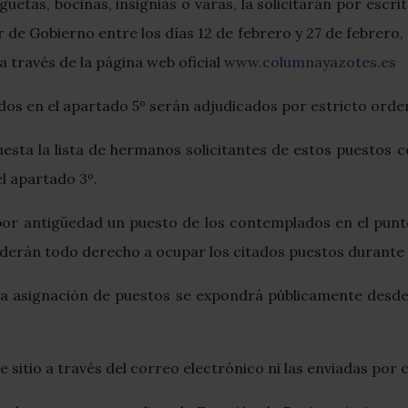
etas, bocinas, insignias o varas, la solicitarán por escr
 de Gobierno entre los días 12 de febrero y 27 de febrero, 
a través de la página web oficial
www.columnayazotes.es
ados en el apartado 5º serán adjudicados por estricto or
sta la lista de hermanos solicitantes de estos puestos co
el apartado 3º.
or antigüedad un puesto de los contemplados en el punto 
erderán todo derecho a ocupar los citados puestos durante 
a asignación de puestos se expondrá públicamente desde
e sitio a través del correo electrónico ni las enviadas por 