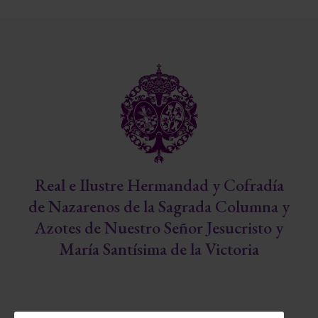
Real e Ilustre Hermandad y Cofradía
de Nazarenos de la Sagrada Columna y
Azotes de Nuestro Señor Jesucristo y
María Santísima de la Victoria