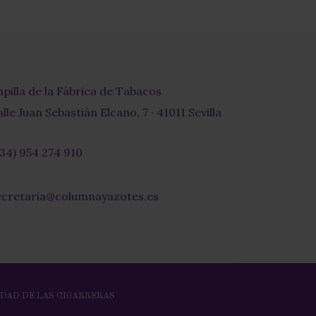
apilla de la Fábrica de Tabacos
lle Juan Sebastián Elcano, 7 · 41011 Sevilla
+34) 954 274 910
r-
ecretaria@columnayazotes.es
-
pe
DAD DE LAS CIGARRERAS