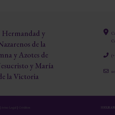
re Hermandad y
C
fas
Ca
Nazarenos de la
fa-
map-
mna y Azotes de
(
marke
alt
fas
esucristo y María
fa-
s
phone
e la Victoria
far
alt
fa-
envelo
|
Aviso Legal
|
Créditos
HERMAN