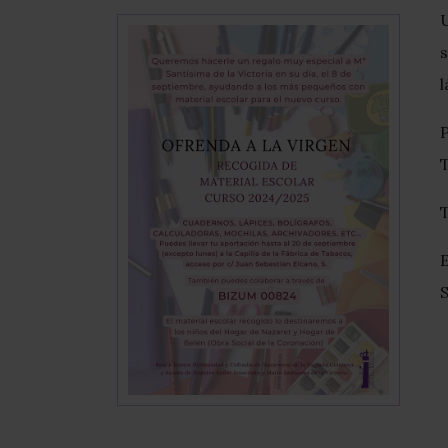
U
l
P
T
E
S