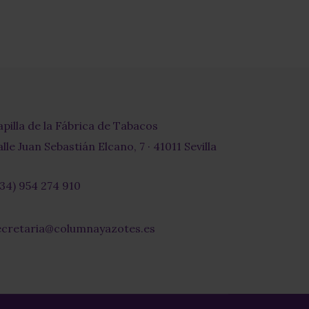
apilla de la Fábrica de Tabacos
lle Juan Sebastián Elcano, 7 · 41011 Sevilla
+34) 954 274 910
r-
ecretaria@columnayazotes.es
-
pe