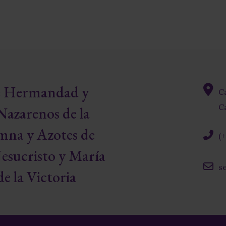
re Hermandad y
C
fas
Ca
Nazarenos de la
fa-
map-
mna y Azotes de
(
marke
alt
fas
esucristo y María
fa-
s
phone
e la Victoria
far
alt
fa-
envelo