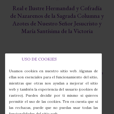
Real e Ilustre Hermandad y Cofradía
de Nazarenos de la Sagrada Columna y
Azotes de Nuestro Señor Jesucristo y
María Santísima de la Victoria
USO DE COOKIES
Capilla de la Fábrica de Tabacos
fas
Usamos cookies en nuestro sitio web. Algunas de
Calle Juan Sebastián Elcano, 7 · 41011 Sevilla
fa-
ellas son esenciales para el funcionamiento del sitio,
map-
mientras que otras nos ayudan a mejorar el sitio
marker-
(+34) 954 274 910
web y también la experiencia del usuario (cookies de
alt
fas
rastreo). Puedes decidir por ti mismo si quieres
fa-
secretaria@columnayazotes.es
permitir el uso de las cookies. Ten en cuenta que si
phone-
far
las rechazas, puede que no puedas usar todas las
alt
fa-
funcionalidades del sitio web.