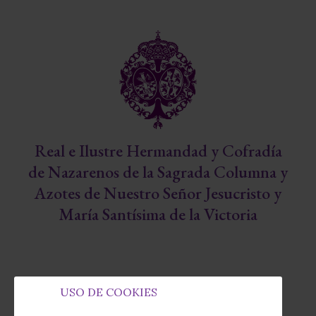
Real e Ilustre Hermandad y Cofradía
de Nazarenos de la Sagrada Columna y
Azotes de Nuestro Señor Jesucristo y
María Santísima de la Victoria
USO DE COOKIES
Capilla de la Fábrica de Tabacos