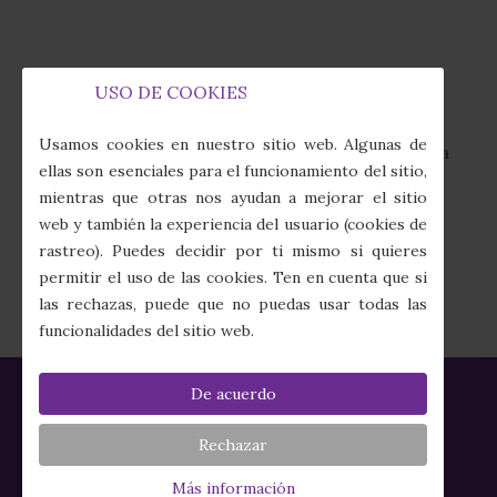
USO DE COOKIES
Capilla de la Fábrica de Tabacos
fas
Usamos cookies en nuestro sitio web. Algunas de
Calle Juan Sebastián Elcano, 7 · 41011 Sevilla
fa-
ellas son esenciales para el funcionamiento del sitio,
map-
mientras que otras nos ayudan a mejorar el sitio
marker-
(+34) 954 274 910
web y también la experiencia del usuario (cookies de
alt
fas
rastreo). Puedes decidir por ti mismo si quieres
fa-
secretaria@columnayazotes.es
permitir el uso de las cookies. Ten en cuenta que si
phone-
far
las rechazas, puede que no puedas usar todas las
alt
fa-
funcionalidades del sitio web.
envelope
De acuerdo
Política de Privacidad
|
Política de Cookies
|
Aviso Legal
|
Créditos
Rechazar
HERMANDAD DE LAS CIGARRERAS
Más información