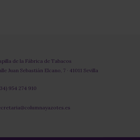
apilla de la Fábrica de Tabacos
lle Juan Sebastián Elcano, 7 · 41011 Sevilla
+34) 954 274 910
r-
ecretaria@columnayazotes.es
-
pe