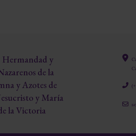
re Hermandad y
C
fas
Ca
Nazarenos de la
fa-
map-
mna y Azotes de
(
marke
alt
fas
esucristo y María
fa-
s
phone
e la Victoria
far
alt
fa-
envelo