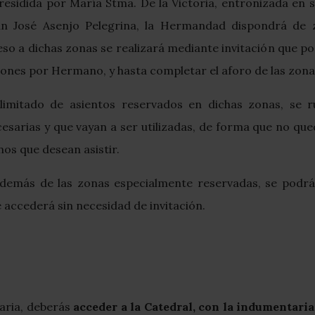
presidida por María Stma. De la Victoria, entronizada en s
an José Asenjo Pelegrina, la Hermandad dispondrá de 
so a dichas zonas se realizará mediante invitación que p
ciones por Hermano, y hasta completar el aforo de las zon
imitado de asientos reservados en dichas zonas, se ru
esarias y que vayan a ser utilizadas, de forma que no que
os que desean asistir.
demás de las zonas especialmente reservadas, se podrá a
e accederá sin necesidad de invitación.
naria, deberás
acceder a la Catedral, con la indumentaria 