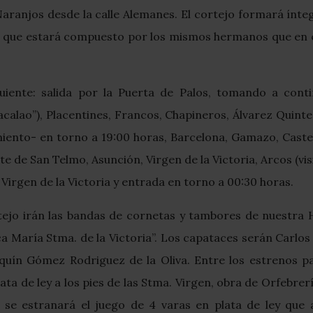
Naranjos desde la calle Alemanes. El cortejo formará ínte
, que estará compuesto por los mismos hermanos que en e
iente: salida por la Puerta de Palos, tomando a continu
calao”), Placentines, Francos, Chapineros, Álvarez Quinte
ento- en torno a 19:00 horas, Barcelona, Gamazo, Caste
e de San Telmo, Asunción, Virgen de la Victoria, Arcos (vi
 Virgen de la Victoria y entrada en torno a 00:30 horas.
tejo irán las bandas de cornetas y tambores de nuestra 
 María Stma. de la Victoria”. Los capataces serán Carlos y
quín Gómez Rodriguez de la Oliva. Entre los estrenos pa
ata de ley a los pies de las Stma. Virgen, obra de Orfebre
 se estranará el juego de 4 varas en plata de ley que