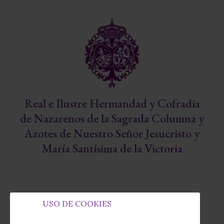
Real e Ilustre Hermandad y Cofradía
de Nazarenos de la Sagrada Columna y
Azotes de Nuestro Señor Jesucristo y
María Santísima de la Victoria
USO DE COOKIES
Capilla de la Fábrica de Tabacos