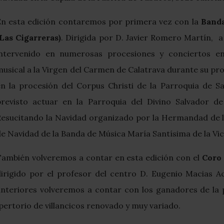
En esta edición contaremos por primera vez con la
Banda
(Las Cigarreras)
. Dirigida por D. Javier Romero Martín, a
intervenido en numerosas procesiones y conciertos en
usical a la Virgen del Carmen de Calatrava durante su pr
en la procesión del Corpus Christi de la Parroquia de S
previsto actuar en la Parroquia del Divino Salvador de
Resucitando la Navidad organizado por la Hermandad de la
e Navidad de la Banda de Música María Santísima de la Vict
También volveremos a contar en esta edición con el
Coro 
dirigido por el profesor del centro D. Eugenio Macias Ac
anteriores volveremos a contar con los ganadores de la p
pertorio de villancicos renovado y muy variado.