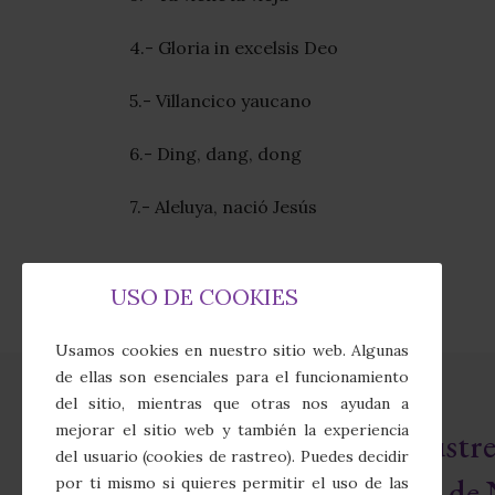
4.- Gloria in excelsis Deo
5.- Villancico yaucano
6.- Ding, dang, dong
7.- Aleluya, nació Jesús
USO DE COOKIES
Usamos cookies en nuestro sitio web. Algunas
de ellas son esenciales para el funcionamiento
del sitio, mientras que otras nos ayudan a
mejorar el sitio web y también la experiencia
Real e Ilust
del usuario (cookies de rastreo). Puedes decidir
Cofradía de 
por ti mismo si quieres permitir el uso de las