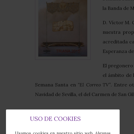
la Banda de M
D. Víctor M. 
nuestra prop
acreditada ca
Esperanza de 
El pregonero 
el ámbito de 
Semana Santa en
“El Correo TV”
. Entre o
Navidad de Sevilla, el del Carmen de San Gil 
USO DE COOKIES
Usamos cookies en nuestro sitio web. Algunas