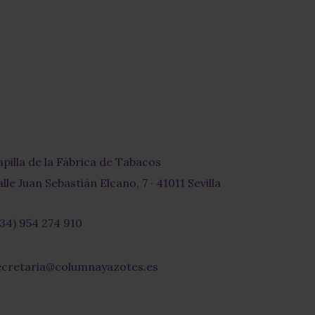
apilla de la Fábrica de Tabacos
lle Juan Sebastián Elcano, 7 · 41011 Sevilla
+34) 954 274 910
r-
ecretaria@columnayazotes.es
-
pe