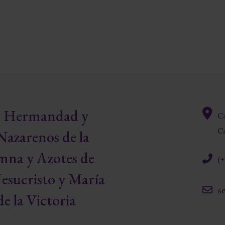
re Hermandad y
C
fas
Ca
Nazarenos de la
fa-
map-
mna y Azotes de
(
marke
alt
fas
esucristo y María
fa-
s
phone
e la Victoria
far
alt
fa-
envelo